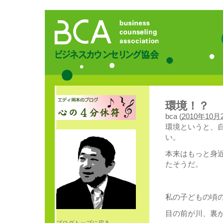
環境！？
bca
(
2010年10月2
環境というと、
い。
本来はもっと身
たそうだ。
私の子どもの頃
目の前が川、裏